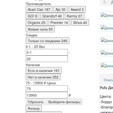
Д
Производитель
Acari Ciar
187
Ajo
30
Award
3
GO!
8
Grandorf
46
Karmy
27
Organix
25
Premier
16
Sirius
40
Живая сила
93
Скидка
Только со cкидками
246
0.1
-
25
Вес
-
Наличие
Есть в наличии
161
Нет в наличии
352
Опис
75
-
13900
₽
Цена
-
Pufa Д
₽
Цвета:
-бордо
Сбросить
Выберите фильтры
-благо
Фильтр
-нежны