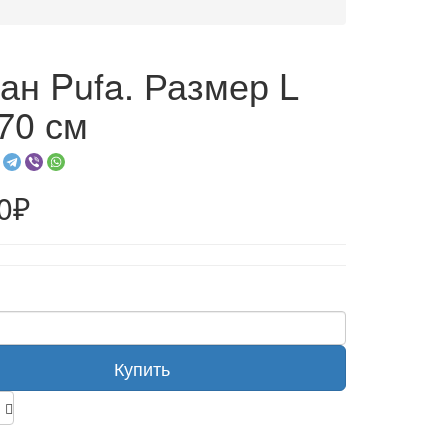
ан Pufa. Размер L
70 см
0₽
Купить