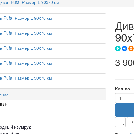
иван Pufa. Размер L 90x70 см
Див
90x
3 90
Кол-во
ание
иван
родный изумруд
й голубой