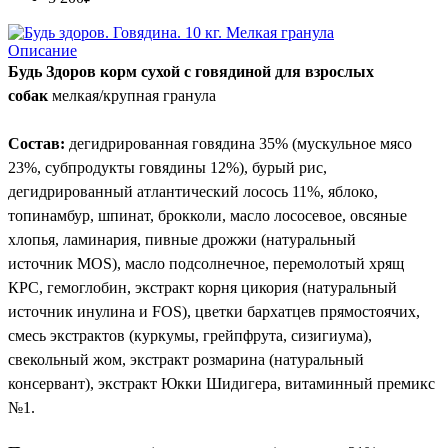
Описание
Будь Здоров корм сухой с говядиной для взрослых
собак
мелкая/крупная гранула
Состав:
дегидрированная говядина 35% (мускульное мясо
23%, субпродукты говядины 12%), бурый рис,
дегидрированный атлантический лосось 11%, яблоко,
топинамбур, шпинат, брокколи, масло лососевое, овсяные
хлопья, ламинария, пивные дрожжи (натуральный
источник
MOS
), масло подсолнечное, перемолотый хрящ
КРС, гемоглобин, экстракт корня цикория (натуральный
источник инулина и
FOS
), цветки бархатцев прямостоячих,
смесь экстрактов (куркумы, грейпфрута, сизигиума),
свекольный жом, экстракт розмарина (натуральный
консервант), экстракт Юкки Шидигера, витаминный премикс
№1.