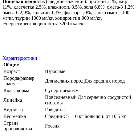
Пищевая ценность
(средние значения): протеин 21%, жир
11%, клетчатка 2,5%, влажность 8,5%, зола 6,8%, омега-3 1,2%,
омега-6 2,9%, кальций 1,3%, фосфор 1,0%, глюкозамин 1100
мг/кг, таурин 1000 мг/кг, хондроитин 900 мг/кг.
Энергетическая ценность: 3200 ккал/кг.
Характеристики
Общие
Возраст
Взрослые
Порода/размер
Для мелких пород|Для средних пород
гранул:
Класс корма
Супер-премиум
Повседневный|Для сердечно-сосудистой
Линейка
системы
Вид мяса
Говядина
Вес мешка
Средний: 5 - 10 кг|Большой: от 10,5 кг
Страна
Россия
производства