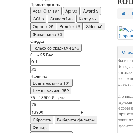
Производитель
Acari Ciar
187
Ajo
30
Award
3
GO!
8
Grandorf
46
Karmy
27
Organix
25
Premier
16
Sirius
40
Живая сила
93
Скидка
Только со cкидками
246
Опис
0.1
-
25
Вес
-
Экстрак
Благода
высокое 
Наличие
восполня
Есть в наличии
161
влияет н
Нет в наличии
352
Это выс
75
-
13900
₽
Цена
периода
-
и соревн
₽
(при ул
Сбросить
Выберите фильтры
пищи пр
нравитс
Фильтр