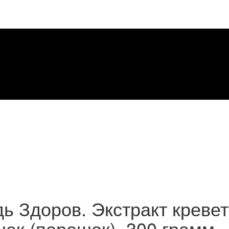
ь Здоров. Экстракт кревет
шек (порошок). 300 грамм