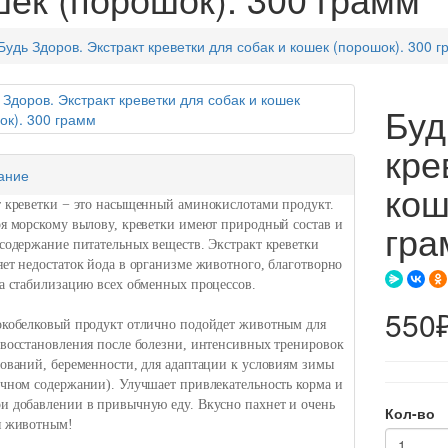
Будь Здоров. Экстракт креветки для собак и кошек (порошок). 300 
Буд
кре
ание
кош
т креветки − это насыщенный аминокислотами продукт.
гра
ря морскому вылову, креветки имеют природный состав и
содержание питательных веществ. Экстракт креветки
ет недостаток йода в организме животного, благотворно
а стабилизацию всех обменных процессов.
550
окобелковый продукт отлично подойдет животным для
 восстановления после болезни, интенсивных тренировок
ований, беременности, для адаптации к условиям зимы
ичном содержании). Улучшает привлекательность корма и
и добавлении в привычную еду. Вкусно пахнет и очень
Кол-во
я животным!