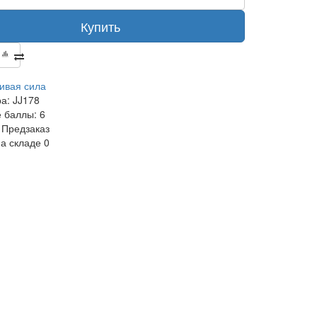
Купить
ивая сила
ра:
JJ178
 баллы:
6
Предзаказ
на складе
0