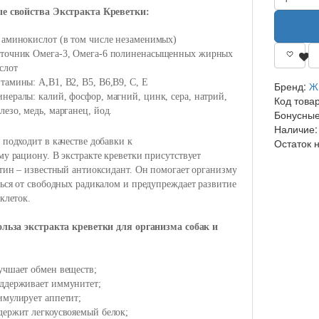
е свойства Экстракта Креветки:
 аминокислот (в том числе незаменимых)
точник Омега-3, Омега-6 полиненасыщенных жирных
слот
тамины: А,B1, B2, B5, B6,B9, C, E
Бренд:
Ж
нералы: калий, фосфор, магний, цинк, сера, натрий,
Код това
лезо, медь, марганец, йод.
Бонусные
Наличие:
Остаток 
подходит в качестве добавки к
у рациону. В экстракте креветки присутствует
тин – известный антиоксидант. Он помогает организму
ься от свободных радикалом и предупреждает развитие
клеток.
ольза экстракта креветки для организма собак и
учшает обмен веществ;
ддерживает иммунитет;
имулирует аппетит;
держит легкоусвояемый белок;