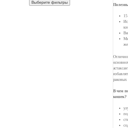
Выберите фильтры
Полезны
15
Ис
ки
Ви
Ми
же
Отлично 
основном
астаксан
избавлят
раковых 
В чем п
кошек?
ул
по
ст
со