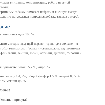
учшает внимание, концентрацию, работу нервной
стемы;
ортивным собакам помогает набрать мышечную массу;
солютно натуральная природная добавка (вылов в море).
ание
 креветочная мука 100 %.
едено
методом щадящей паровой сушки для сохранения
его 15 аминокислот (аспаргиновая кислота, глутаминовая
 фенилалин, лейцин, лизин, аргинин, цистеин, тирозин и
я ценность:
белок 55,7 %, жир 9 %.
лы:
кальций 4,5 %, общий фосфор 1.5 %, натрий 0,65 %,
2 %, магний 0,6 %.
536-82
елковый продукт!