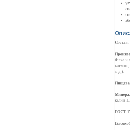
ул
си
сп
аб
Опис
Состав
:
Произв
белка и 
кислота,
т. д.).
Пищева
Минера
калий 1,
ГОСТ 17
Высокоб