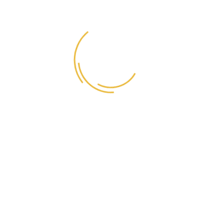
Состав:
мясо и кожа балтийской трески.
Пищевая ценность:
протеин 78 %; жир 3,8 %;
углеводы 0,4 %; зола 8 %; влага 8 %; Омега -3 0,8 %; Омега -6
0,5 %; Омега -9 0,5 %.
Срок хранения
: 12 месяцев с даты производства. Условия
хранения: температура +2⁰ С до +25⁰ С. Дату производства см.
на упаковке.
Дозировка.
Добавлять в ежедневный рацион питомца исходя
из расчета 0,5 г на 1 кг веса животного в сутки.
Щенкам от 2 месяцев и беременным 1 г на 1 кг веса животного
в сутки. Вводится постепенно в течение 1-2 недель.
Детали