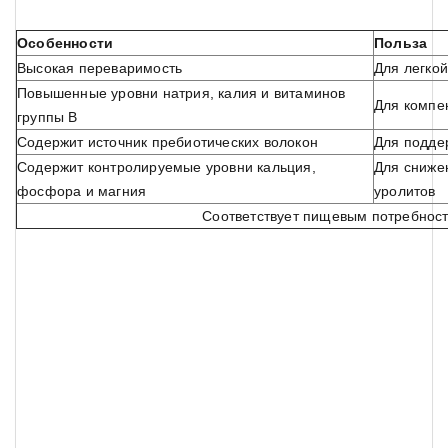
Особенности
Польза
Высокая переваримость
Для легко
Повышенные уровни натрия, калия и витаминов
Для компе
группы В
Содержит источник пребиотических волокон
Для подде
Содержит контролируемые уровни кальция,
Для сниже
фосфора и магния
уролитов
Соответствует пищевым потребност