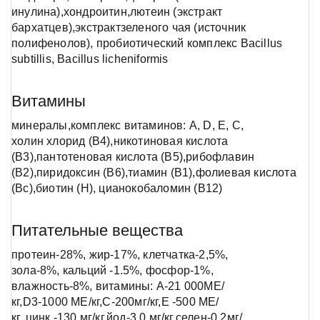
инулина),хондроитин,лютеин (экстракт
бархатцев),экстрактзеленого чая (источник
полифенолов), пробиотический комплекс Bacillus
subtillis, Bacillus licheniformis
Витамины
минералы,комплекс витаминов: А, D, Е, С,
холин хлорид (В4),никотиновая кислота
(В3),пантотеновая кислота (В5),рибофлавин
(В2),пиридоксин (В6),тиамин (В1),фолиевая кислота
(Вс),биотин (Н), цианокобаломин (В12)
Питательные вещества
протеин-28%, жир-17%, клетчатка-2,5%,
зола-8%, кальций -1.5%, фосфор-1%,
влажность-8%, витамины: А-21 000МЕ/
кг,D3-1000 МЕ/кг,С-200мг/кг,Е -500 МЕ/
кг.,цинк -130 мг/кг,йод-3,0 мг/кг,селен-0,2мг/