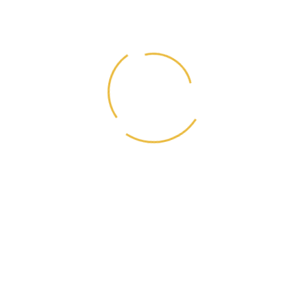
противовирусными и
противовоспалительными свойствами.
ЗЕЛЕНЫЙ ЧАЙ
Содержит марганец, хром, селен и цинк.
Помогает снизить риск развития болезней
сердца и сосудов, предотвращает кариес и
образование камней в почках.
ЛОСОСЬ
Богат витаминами A, C, D и E, а также
ценными жирными кислотами Омега-3 и
Омега-6. Содержит белок, полезные жиры и
аминокислоты, которые нужны для развития
мышц, костей и правильной работы
внутренних органов.
ИНДЕЙКА
Содержит витамины E, PP, группы B,