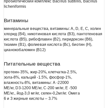
пробиотический комплекс Bacillus subtillis, Bacillus
licheniformis
Витамины
минеральные вещества, витамины: А, D, Е, С, холин
хлорид (В4), никотиновая кислота (В3), пантотеновая
кислота (В5), рибофлавин (В2), пиридоксин (В6),
тиамин (В1), фолиевая кислота (Вc), биотин (Н),
цианокобаломин (В12)
Питательные вещества
протеин-35%, жир-20%, клетчатка-2.5%,
зола-8%, кальций -1.5%, фосфор-1%,
влажность-8%, витамины: А -22000
МЕ/кг, D3-1200 МЕ/кг, С-200 мг/кг, Е -500
МЕ/кг., йод-3,0 мг/кг, селен-0,2мг/кг. Омега
6 и 3 жирные кислоты – 3.7%