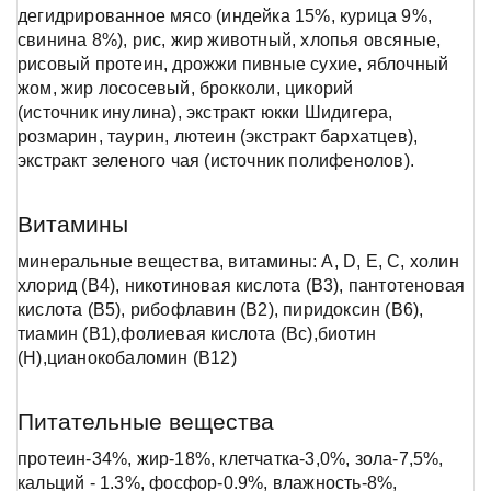
дегидрированное мясо (индейка 15%, курица 9%,
свинина 8%), рис, жир животный, хлопья овсяные,
рисовый протеин, дрожжи пивные сухие, яблочный
жом, жир лососевый, брокколи, цикорий
(источник инулина), экстракт юкки Шидигера,
розмарин, таурин, лютеин (экстракт бархатцев),
экстракт зеленого чая (источник полифенолов).
Витамины
минеральные вещества, витамины: А, D, Е, С, холин
хлорид (В4), никотиновая кислота (В3), пантотеновая
кислота (В5), рибофлавин (В2), пиридоксин (В6),
тиамин (В1),фолиевая кислота (Вc),биотин
(Н),цианокобаломин (В12)
Питательные вещества
протеин-34%, жир-18%, клетчатка-3,0%, зола-7,5%,
кальций - 1.3%, фосфор-0.9%, влажность-8%,