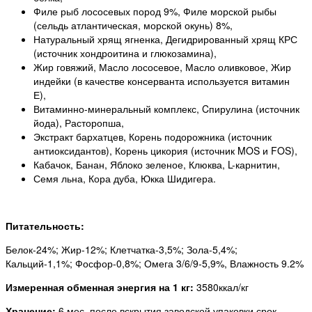
Филе рыб лососевых пород 9%, Филе морской рыбы
(сельдь атлантическая, морской окунь) 8%,
Натуральный хрящ ягненка, Дегидрированный хрящ КРС
(источник хондроитина и глюкозамина),
Жир говяжий, Масло лососевое, Масло оливковое, Жир
индейки (в качестве консерванта используется витамин
Е),
Витаминно-минеральный комплекс, Cпирулина (источник
йода), Расторопша,
Экстракт бархатцев, Корень подорожника (источник
антиоксидантов), Корень цикория (источник MOS и FOS),
Кабачок, Банан, Яблоко зеленое, Клюква, L-карнитин,
Семя льна, Кора дуба, Юкка Шидигера.
Питательность:
Белок-24%; Жир-12%; Клетчатка-3,5%; Зола-5,4%;
Кальций-1,1%; Фосфор-0,8%; Омега 3/6/9-5,9%, Влажность 9.2%
Измеренная обменная энергия на 1 кг:
3580ккал/кг
Хранение:
6 мес, после вскрытия заводской упаковки срок