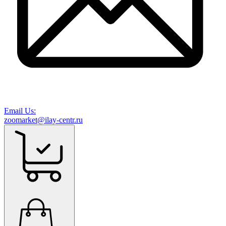
Email Us:
zoomarket@ilay-centr.ru