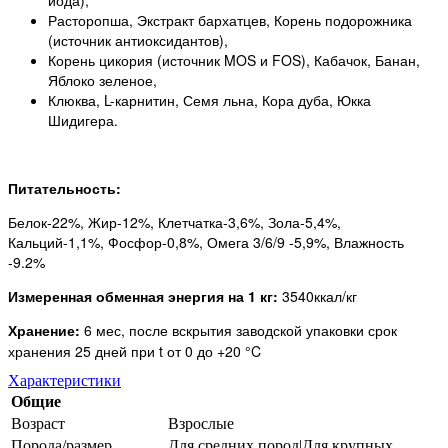
йода),
Расторопша, Экстракт бархатцев, Корень подорожника
(источник антиоксидантов),
Корень цикория (источник MOS и FOS), Кабачок, Банан,
Яблоко зеленое,
Клюква, L-карнитин, Семя льна, Кора дуба, Юкка
Шидигера.
Питательность:
Белок-22%, Жир-12%, Клетчатка-3,6%, Зола-5,4%,
Кальций-1,1%, Фосфор-0,8%, Омега 3/6/9 -5,9%, Влажность
-9.2%
Измеренная обменная энергия на 1 кг:
3540ккал/кг
Хранение:
6 мес, после вскрытия заводской упаковки срок
хранения 25 дней при t от 0 до +20 °C
Характеристики
Общие
Возраст
Взрослые
Порода/размер
Для средних пород|Для крупных