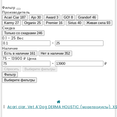
Фильтр
Производитель
Acari Ciar
187
Ajo
30
Award
3
GO!
8
Grandorf
46
Karmy
27
Organix
25
Premier
16
Sirius
40
Живая сила
93
Скидка
Только со cкидками
246
0.1
-
25
Вес
-
Наличие
Есть в наличии
161
Нет в наличии
352
75
-
13900
₽
Цена
-
₽
Сбросить
Выберите фильтры
Фильтр
Выберите фильтры
Acari ciar. Vet A`Dog DERMA HOLISTIC (морепродукты). XS.