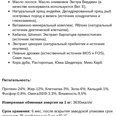
Масло лосося, Масло оливковое Экстра Вирджин (в
качестве консерванта используется Вит. E),
Натуральный хрящ индейки, Дегидрированный хрящ рыб
осетровых пород и визига (источник хондроитина и
глюкозамина),
Витаминно-минеральный комплекс, Яблоко (натуральный
источник диетической клетчатки),
Кабачок, Шпинат, Экстракт бархатцев прямостоячих
(источник лютеина),
Экстракт цикория (натуральный пребиотик и источник
инулина),
Пивные дрожжи (естественный источник MOS и FOS),
Семя льна,
Кора дуба, Расторопша, Юкка Шидигера, Мико Карб.
Питательность:
Протеин-24%, Жир-12%, Клетчатка-3%, Зола-6%, Кальций-1%,
Фосфор-0,8%, Омега3\6\9-3,3%, Влажность-9,5%
Измеренная обменная энергия на 1 кг:
3630ккал/кг
Срок хранения:
6 мес, после вскрытия заводской упаковки срок
хранения 25 дней при t от 0 до +20 °C