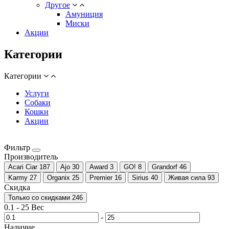
Другое
Амуниция
Миски
Акции
Категории
Категории
Услуги
Собаки
Кошки
Акции
Фильтр
Производитель
Acari Ciar
187
Ajo
30
Award
3
GO!
8
Grandorf
46
Karmy
27
Organix
25
Premier
16
Sirius
40
Живая сила
93
Скидка
Только со cкидками
246
0.1
-
25
Вес
-
Наличие