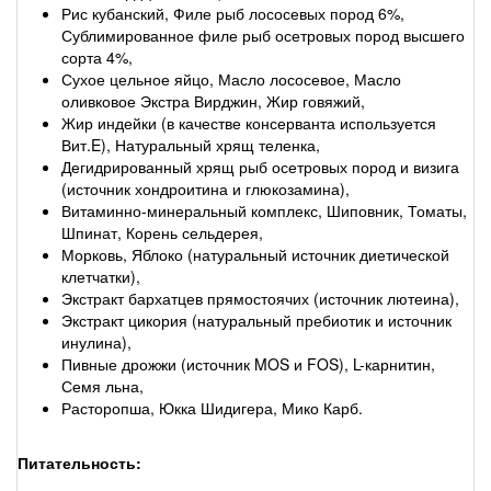
Рис кубанский, Филе рыб лососевых пород 6%,
Сублимированное филе рыб осетровых пород высшего
сорта 4%,
Сухое цельное яйцо, Масло лососевое, Масло
оливковое Экстра Вирджин, Жир говяжий,
Жир индейки (в качестве консерванта используется
Вит.E), Натуральный хрящ теленка,
Дегидрированный хрящ рыб осетровых пород и визига
(источник хондроитина и глюкозамина),
Витаминно-минеральный комплекс, Шиповник, Томаты,
Шпинат, Корень сельдерея,
Морковь, Яблоко (натуральный источник диетической
клетчатки),
Экстракт бархатцев прямостоячих (источник лютеина),
Экстракт цикория (натуральный пребиотик и источник
инулина),
Пивные дрожжи (источник MOS и FOS), L-карнитин,
Семя льна,
Расторопша, Юкка Шидигера, Мико Карб.
Питательность: