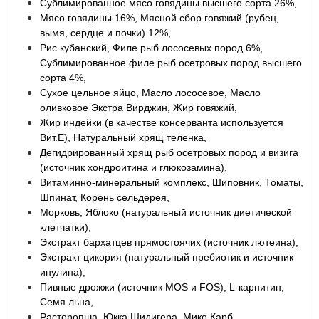
Сублимированное мясо говядины высшего сорта 26%,
Мясо говядины 16%, Мясной сбор говяжий (рубец,
вымя, сердце и почки) 12%,
Рис кубанский, Филе рыб лососевых пород 6%,
Сублимированное филе рыб осетровых пород высшего
сорта 4%,
Сухое цельное яйцо, Масло лососевое, Масло
оливковое Экстра Вирджин, Жир говяжий,
Жир индейки (в качестве консерванта используется
Вит.E), Натуральный хрящ теленка,
Дегидрированный хрящ рыб осетровых пород и визига
(источник хондроитина и глюкозамина),
Витаминно-минеральный комплекс, Шиповник, Томаты,
Шпинат, Корень сельдерея,
Морковь, Яблоко (натуральный источник диетической
клетчатки),
Экстракт бархатцев прямостоячих (источник лютеина),
Экстракт цикория (натуральный пребиотик и источник
инулина),
Пивные дрожжи (источник MOS и FOS), L-карнитин,
Семя льна,
Расторопша, Юкка Шидигера, Мико Карб.