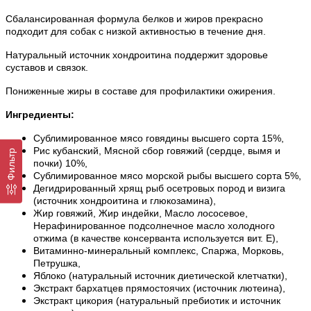
Сбалансированная формула белков и жиров прекрасно
подходит для собак с низкой активностью в течение дня.
Натуральный источник хондроитина поддержит здоровье
суставов и связок.
Пониженные жиры в составе для профилактики ожирения.
Ингредиенты:
Сублимированное мясо говядины высшего сорта 15%,
Рис кубанский, Мясной сбор говяжий (сердце, вымя и
Фильтр
почки) 10%,
Сублимированное мясо морской рыбы высшего сорта 5%,
Дегидрированный хрящ рыб осетровых пород и визига
(источник хондроитина и глюкозамина),
Жир говяжий, Жир индейки, Масло лососевое,
Нерафинированное подсолнечное масло холодного
отжима (в качестве консерванта используется вит. E),
Витаминно-минеральный комплекс, Спаржа, Морковь,
Петрушка,
Яблоко (натуральный источник диетической клетчатки),
Экстракт бархатцев прямостоячих (источник лютеина),
Экстракт цикория (натуральный пребиотик и источник