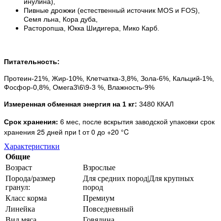
инулина),
Пивные дрожжи (естественный источник MOS и FOS),
Семя льна, Кора дуба,
Расторопша, Юкка Шидигера, Мико Карб.
Питательность:
Протеин-21%, Жир-10%, Клетчатка-3,8%, Зола-6%, Кальций-1%,
Фосфор-0,8%, Омега3\6\9-3 %, Влажность-9%
Измеренная обменная энергия на 1 кг:
3480 ККАЛ
Срок хранения:
6 мес, после вскрытия заводской упаковки срок
хранения 25 дней при t от 0 до +20 °C
Характеристики
Общие
Возраст
Взрослые
Порода/размер
Для средних пород|Для крупных
гранул:
пород
Класс корма
Премиум
Линейка
Повседневный
Вид мяса
Говядина