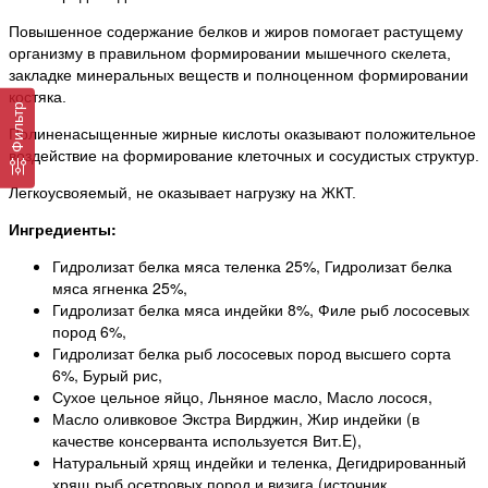
Повышенное содержание белков и жиров помогает растущему
организму в правильном формировании мышечного скелета,
закладке минеральных веществ и полноценном формировании
костяка.
Фильтр
Полиненасыщенные жирные кислоты оказывают положительное
воздействие на формирование клеточных и сосудистых структур.
Легкоусвояемый, не оказывает нагрузку на ЖКТ.
Ингредиенты:
Гидролизат белка мяса теленка 25%, Гидролизат белка
мяса ягненка 25%,
Гидролизат белка мяса индейки 8%, Филе рыб лососевых
пород 6%,
Гидролизат белка рыб лососевых пород высшего сорта
6%, Бурый рис,
Сухое цельное яйцо, Льняное масло, Масло лосося,
Масло оливковое Экстра Вирджин, Жир индейки (в
качестве консерванта используется Вит.E),
Натуральный хрящ индейки и теленка, Дегидрированный
хрящ рыб осетровых пород и визига (источник