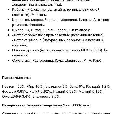
хондроитина и глюкозамина),
Кабачки, Яблоко (натурльный источник диетической
клетчатки), Морковь,
Корень сельдерея, Черная смородина, Клюква, Аптечная
ромашка, Фенхель,
Шиповник, Витаминно-минеральный комплекс,
Экстракт бархатцев прямостоячих (источник лютеина),
Экстракт цикория (натуральный пробиотик и источник
инулина),
Пивные дрожжи (естественный источник MOS и FOS), L-
карнитин,
Семя льна, Расторопша, Юкка Шидигера, Мико Карб.
Питательность:
Протеин-30%, Жир-16%, Клетчатка-3%, Зола-6%, Кальций-1,2%,
Фосфор-0,85%, Калий-0,62%, Натрий-0,52%, Магний-0,13%,
Омега3\6\9-3,4%, Влажность-9,5%
Измеренная обменная энергия на 1 кг:
3860ккал/кг
Срок хранения:
6 мес, после вскрытия заводской упаковки срок