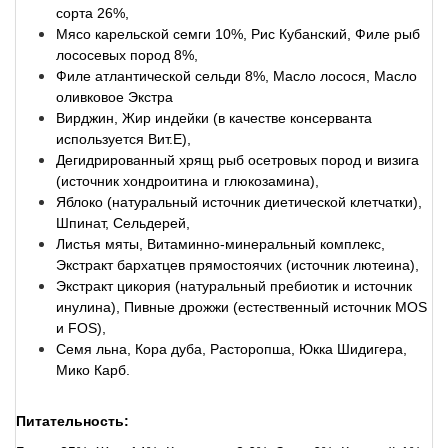
сорта 26%,
Мясо карельской семги 10%, Рис Кубанский, Филе рыб
лососевых пород 8%,
Филе атлантической сельди 8%, Масло лосося, Масло
оливковое Экстра
Вирджин, Жир индейки (в качестве консерванта
используется Вит.E),
Дегидрированный хрящ рыб осетровых пород и визига
(источник хондроитина и глюкозамина),
Яблоко (натуральный источник диетической клетчатки),
Шпинат, Сельдерей,
Листья мяты, Витаминно-минеральный комплекс,
Экстракт бархатцев прямостоячих (источник лютеина),
Экстракт цикория (натуральный пребиотик и источник
инулина), Пивные дрожжи (естественный источник MOS
и FOS),
Семя льна, Кора дуба, Расторопша, Юкка Шидигера,
Мико Карб.
Питательность: