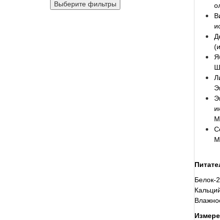
Выберите фильтры
о
В
и
Д
(
Я
Ш
Л
Э
Э
и
M
С
М
Питате
Белок-2
Кальций
Влажно
Измерен