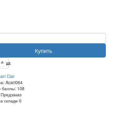
Купить
ari Ciar
ра:
Acari064
 баллы:
108
Предзаказ
на складе
0