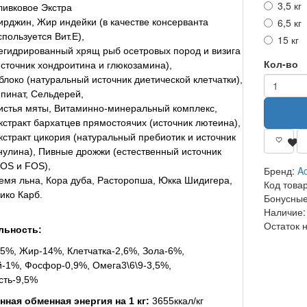
3,5 кг
ливковое Экстра
6,5 кг
ирджин, Жир индейки (в качестве консерванта
спользуется Вит.E),
15 кг
егидрированный хрящ рыб осетровых пород и визига
Кол-во
источник хондроитина и глюкозамина),
блоко (натуральный источник диетической клетчатки),
пинат, Сельдерей,
истья мяты, Витаминно-минеральный комплекс,
кстракт бархатцев прямостоячих (источник лютеина),
кстракт цикория (натуральный пребиотик и источник
нулина), Пивные дрожжи (естественный источник
OS и FOS),
Бренд:
Ac
емя льна, Кора дуба, Расторопша, Юкка Шидигера,
Код това
ико Карб.
Бонусные
Наличие:
Остаток 
льность:
5%, Жир-14%, Клетчатка-2,6%, Зола-6%,
-1%, Фосфор-0,9%, Омега3\6\9-3,5%,
сть-9,5%
ная обменная энергия на 1 кг:
3655ккал/кг