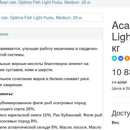
Acari ciar. Optima Fish Light Рыба. Medium. 25 кг
Aca
Lig
ание
кг
сваивается, улучшая работу кишечника и сердечно-
той системы.
ьные жирные кислоты благотворно влияют на
10 
ие суставов, кожи и шерсти.
ьное сочетание жиров и белков снижает риск
11 400₽
я ожирения.
Цена в б
иенты:
ублимированное филе рыб осетровых пород
ысшего сорта 26%,
Дост
ясо карельской семги 10%, Рис Кубанский, Филе рыб
ососевых пород 8%,
Вес
иле атлантической сельди 8%, Масло лосося, Масло