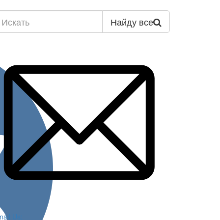
Найду все
ail Us: