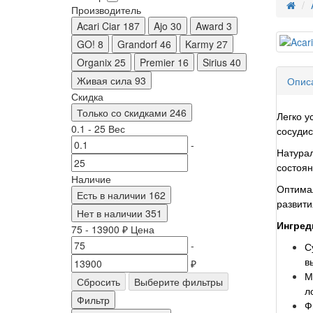
Производитель
Acari Ciar
187
Ajo
30
Award
3
GO!
8
Grandorf
46
Karmy
27
Organix
25
Premier
16
Sirius
40
Живая сила
93
Опис
Скидка
Только со cкидками
246
Легко у
0.1
-
25
Вес
сосудис
-
Натурал
состоян
Наличие
Оптимал
Есть в наличии
162
развити
Нет в наличии
351
Ингред
75
-
13900
₽
Цена
-
С
₽
в
М
Сбросить
Выберите фильтры
л
Фильтр
Ф