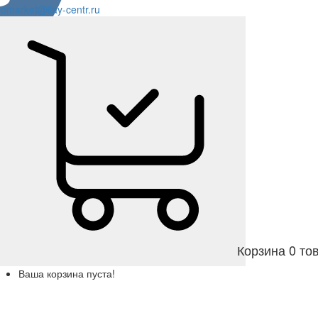
omarket@ilay-centr.ru
Корзина
0 то
Ваша корзина пуста!