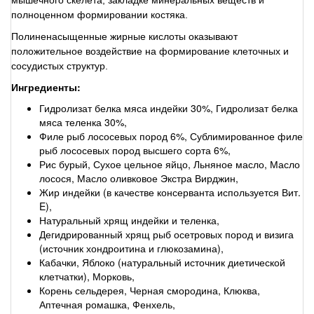
мышечного скелета, закладке минеральных веществ и
полноценном формировании костяка.
Полиненасыщенные жирные кислоты оказывают
положительное воздействие на формирование клеточных и
сосудистых структур.
Ингредиенты:
Гидролизат белка мяса индейки 30%, Гидролизат белка
мяса теленка 30%,
Филе рыб лососевых пород 6%, Сублимированное филе
рыб лососевых пород высшего сорта 6%,
Рис бурый, Сухое цельное яйцо, Льняное масло, Масло
лосося, Масло оливковое Экстра Вирджин,
Жир индейки (в качестве консерванта используется Вит.
E),
Натуральный хрящ индейки и теленка,
Дегидрированный хрящ рыб осетровых пород и визига
(источник хондроитина и глюкозамина),
Кабачки, Яблоко (натуральный источник диетической
клетчатки), Морковь,
Корень сельдерея, Черная смородина, Клюква,
Аптечная ромашка, Фенхель,