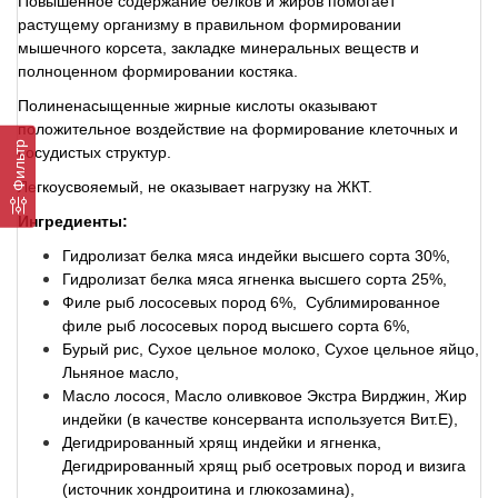
Повышенное содержание белков и жиров помогает
растущему организму в правильном формировании
мышечного корсета, закладке минеральных веществ и
полноценном формировании костяка.
Полиненасыщенные жирные кислоты оказывают
положительное воздействие на формирование клеточных и
Фильтр
сосудистых структур.
Легкоусвояемый, не оказывает нагрузку на ЖКТ.
Ингредиенты:
Гидролизат белка мяса индейки высшего сорта 30%,
Гидролизат белка мяса ягненка высшего сорта 25%,
Филе рыб лососевых пород 6%, Сублимированное
филе рыб лососевых пород высшего сорта 6%,
Бурый рис, Сухое цельное молоко, Сухое цельное яйцо,
Льняное масло,
Масло лосося, Масло оливковое Экстра Вирджин, Жир
индейки (в качестве консерванта используется Вит.E),
Дегидрированный хрящ индейки и ягненка,
Дегидрированный хрящ рыб осетровых пород и визига
(источник хондроитина и глюкозамина),