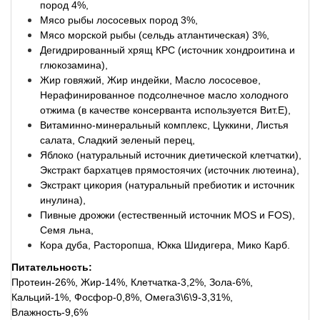
пород 4%,
Мясо рыбы лососевых пород 3%,
Мясо морской рыбы (сельдь атлантическая) 3%,
Дегидрированный хрящ КРС (источник хондроитина и
глюкозамина),
Жир говяжий, Жир индейки, Масло лососевое,
Нерафинированное подсолнечное масло холодного
отжима (в качестве консерванта используется Вит.E),
Витаминно-минеральный комплекс, Цуккини, Листья
салата, Сладкий зеленый перец,
Яблоко (натуральный источник диетической клетчатки),
Экстракт бархатцев прямостоячих (источник лютеина),
Экстракт цикория (натуральный пребиотик и источник
инулина),
Пивные дрожжи (естественный источник MOS и FOS),
Семя льна,
Кора дуба, Расторопша, Юкка Шидигера, Мико Карб.
Питательность:
Протеин-26%, Жир-14%, Клетчатка-3,2%, Зола-6%,
Кальций-1%, Фосфор-0,8%, Омега3\6\9-3,31%,
Влажность-9,6%