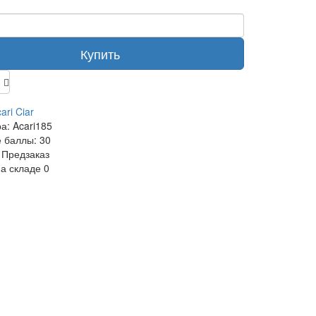
Купить
ari Ciar
ра:
Acari185
 баллы:
30
Предзаказ
на складе
0