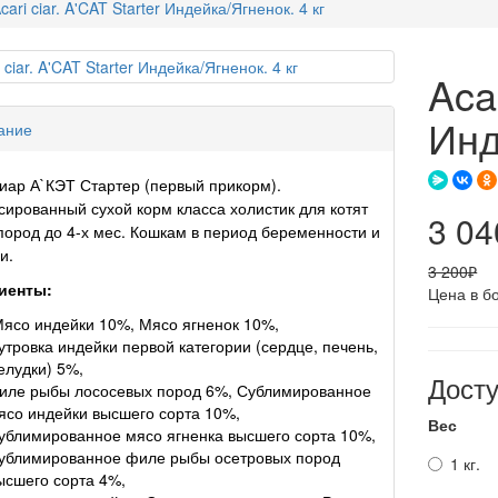
cari ciar. A'CAT Starter Индейка/Ягненок. 4 кг
Acar
Инд
ание
иар А`КЭТ Стартер (первый прикорм).
ированный сухой корм класса холистик для котят
3 04
ород до 4-х мес. Кошкам в период беременности и
и.
3 200₽
иенты:
Цена в б
ясо индейки 10%, Мясо ягненок 10%,
утровка индейки первой категории (сердце, печень,
елудки) 5%,
Дост
иле рыбы лососевых пород 6%, Сублимированное
ясо индейки высшего сорта 10%,
Вес
ублимированное мясо ягненка высшего сорта 10%,
ублимированное филе рыбы осетровых пород
1 кг.
ысшего сорта 4%,