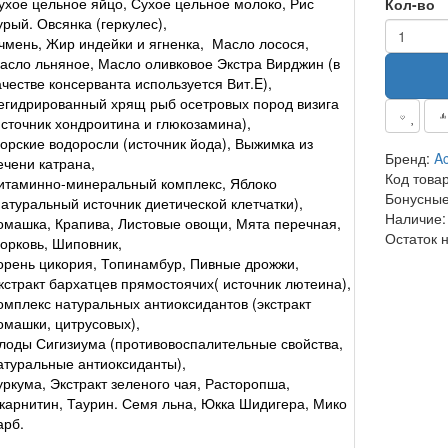
ухое цельное яйцо, Сухое цельное молоко, Рис
Кол-во
урый. Овсянка (геркулес),
чмень, Жир индейки и ягненка, Масло лосося,
асло льняное, Масло оливковое Экстра Вирджин (в
ачестве консерванта используется Вит.E),
егидрированный хрящ рыб осетровых пород визига
источник хондроитина и глюкозамина),
орские водоросли (источник йода), Выжимка из
Бренд:
Ac
ечени катрана,
Код това
итаминно-минеральный комплекс, Яблоко
Бонусные
натуральный источник диетической клетчатки),
Наличие:
омашка, Крапива, Листовые овощи, Мята перечная,
Остаток 
орковь, Шиповник,
орень цикория, Топинамбур, Пивные дрожжи,
кстракт бархатцев прямостоячих( источник лютеина),
омплекс натуральных антиоксидантов (экстракт
омашки, цитрусовых),
лоды Сигизиума (противовоспалительные свойства,
атуральные антиоксиданты),
уркума, Экстракт зеленого чая, Расторопша,
-карнитин, Таурин. Семя льна, Юкка Шидигера, Мико
арб.