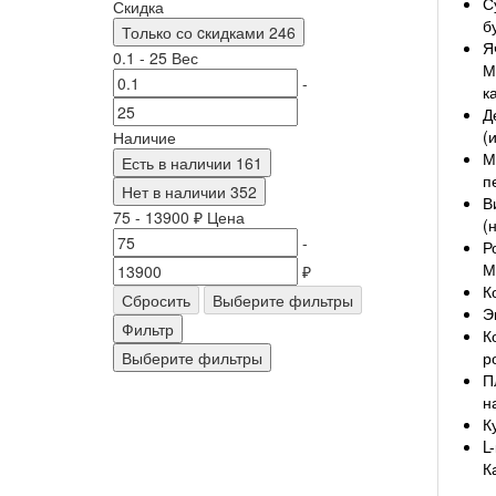
С
Скидка
б
Только со cкидками
246
Я
0.1
-
25
Вес
М
-
к
Д
(
Наличие
М
Есть в наличии
161
п
Нет в наличии
352
В
75
-
13900
₽
Цена
(
-
Р
М
₽
К
Сбросить
Выберите фильтры
Э
Фильтр
К
р
Выберите фильтры
П
н
К
L
К