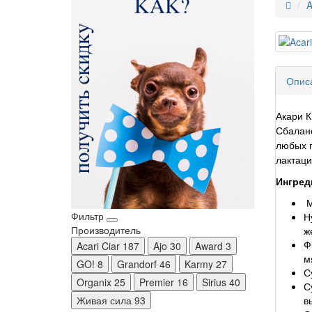
A
Опис
Акари К
Сбаланс
любых п
лактаци
Ингред
М
Фильтр
Н
Производитель
ж
Ф
Acari Ciar
187
Ajo
30
Award
3
м
GO!
8
Grandorf
46
Karmy
27
С
Organix
25
Premier
16
Sirius
40
С
в
Живая сила
93