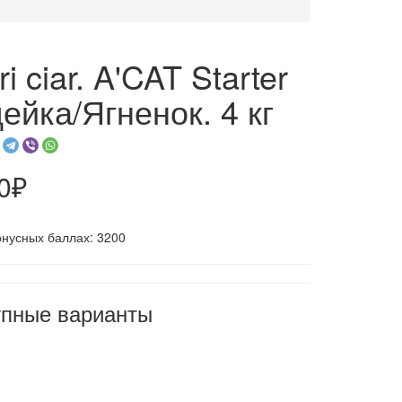
i ciar. A'CAT Starter
ейка/Ягненок. 4 кг
0₽
онусных баллах: 3200
упные варианты