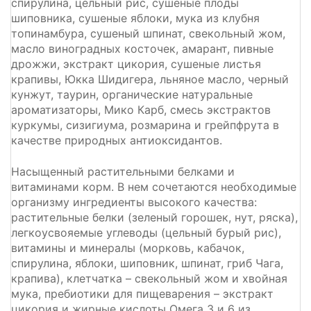
спирулина, цельный рис, сушеные плоды
шиповника, сушеные яблоки, мука из клубня
топинамбура, сушеный шпинат, свекольный жом,
масло виноградных косточек, амарант, пивные
дрожжи, экстракт цикория, сушеные листья
крапивы, Юкка Шидигера, льняное масло, черный
кунжут, таурин, органические натуральные
ароматизаторы, Мико Карб, смесь экстрактов
куркумы, сизигиума, розмарина и грейпфрута в
качестве природных антиоксидантов.
Насыщенный растительными белками и
витаминами корм. В нем сочетаются необходимые
организму ингредиенты высокого качества:
растительные белки (зеленый горошек, нут, ряска),
легкоусвояемые углеводы (цельный бурый рис),
витамины и минералы (морковь, кабачок,
спирулина, яблоки, шиповник, шпинат, гриб Чага,
крапива), клетчатка – свекольный жом и хвойная
мука, пребиотики для пищеварения – экстракт
цикория и жирные кислоты Омега 3 и 6 из