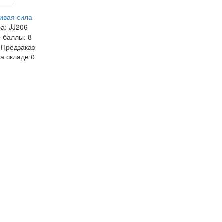
ивая сила
ра:
JJ206
 баллы:
8
Предзаказ
на складе
0