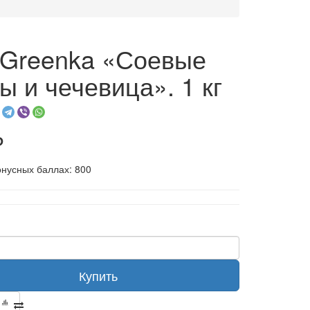
aGreenka «Соевые
ы и чечевица». 1 кг
₽
онусных баллах: 800
Купить