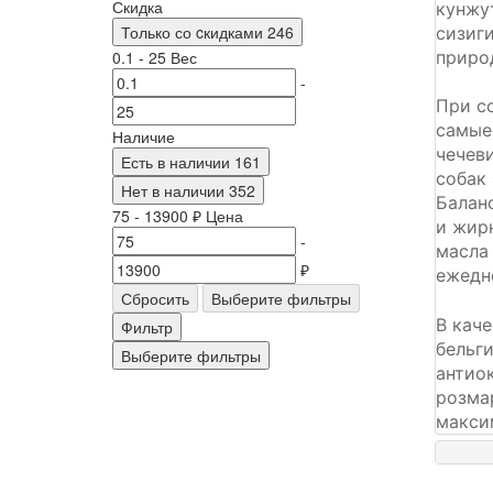
Скидка
кунжут
Только со cкидками
246
сизиги
приро
0.1
-
25
Вес
-
При с
самые
Наличие
чечеви
Есть в наличии
161
собак
Нет в наличии
352
Балан
75
-
13900
₽
Цена
и жирн
-
масла
₽
ежедн
Сбросить
Выберите фильтры
В каче
Фильтр
бельг
Выберите фильтры
антиок
розма
макси