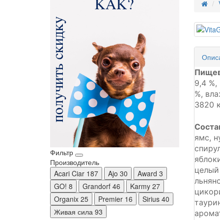
Опис
Пищев
9,4 %,
%, вла
3820 к
Соста
ямс, н
спиру
Фильтр
яблоки
Производитель
целый
Acari Ciar
187
Ajo
30
Award
3
льнян
GO!
8
Grandorf
46
Karmy
27
цикори
Organix
25
Premier
16
Sirius
40
таури
Живая сила
93
арома