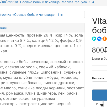
VitaGreenka. Соевые бобы и чечевица. Мелкая гранула. 1 кг
Vit
боб
ание
ая ценность:
протеин 26 %, жир 14 %, зола
 клетчатка 8,7 %, кальций 1,2 %, фосфор 0,9
жность 9 %, энергетическая ценность 1 кг:
800
кал.
Цена в б
в:
соевые бобы, чечевица, зеленый горошек,
ут, свежая морковь, свежий кабачок,
лина, сушеные плоды шиповника, сушеные
, мука из клубня топинамбура, морковь,
Кол-во
 рис, сушеные бананы, пивные дрожжи,
ое масло, сушеные плоды черники, экстракт
я, ромашка, Юкка Шидигера, лён, ряска,
н, органические натуральные
тизаторы, экстракт цикория, черный