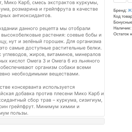
, Мико Карб, смесь экстрактов куркумы,
ума, розмарина и грейпфрута в качестве
Бренд:
Ж
дных антиоксидантов.
Код това
Бонусные
Наличие:
оздании данного рецепта мы отобрали
Остаток 
 высокобелковые растения: соевые бобы и
цу, нут и зелёный горошек. Для организма
 это самые доступные растительные белки.
с углеводов, жиров, витаминов, минералов
ых кислот Омега 3 и Омега 6 из льняного
 обеспечивают организм собаки всеми
евно необходимыми веществами.
стве консерванта используется
ийская добавка против плесени Мико Карб и
сидантный сбор трав – куркума, сизигиум,
рин грейпфрут. Минимум химии и
мум пользы.