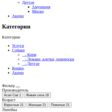
Другое
Амуниция
Миски
Акции
Категории
Категории
Услуги
Собаки
- Корм
- Лежаки, клетки, переноски
- Другое
Кошки
Акции
Фильтр
Производитель
Acari Ciar
1
Живая сила
18
Возраст
Взрослые
21
Малыши
21
Пожилые
21
Линейка